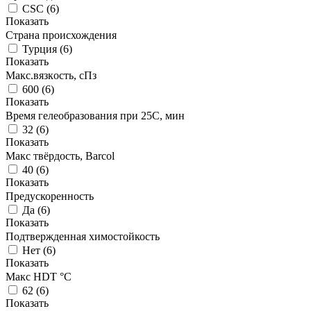
CSC
(
6
)
Показать
Страна происхождения
Турция
(
6
)
Показать
Макс.вязкoсть, сПз
600
(
6
)
Показать
Время гелеобразования при 25С, мин
32
(
6
)
Показать
Макс твёрдость, Barcol
40
(
6
)
Показать
Предускоренность
Да
(
6
)
Показать
Подтвержденная химостойкость
Нет
(
6
)
Показать
Макс HDT °С
62
(
6
)
Показать