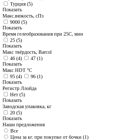
Турция
(
5
)
Показать
Макс.вязкoсть, сПз
9000
(
5
)
Показать
Время гелеобразования при 25С, мин
25
(
5
)
Показать
Макс твёрдость, Barcol
46
(
4
)
47
(
1
)
Показать
Макс HDT °С
95
(
4
)
96
(
1
)
Показать
Регистр Ллойда
Нет
(
5
)
Показать
Заводская упаковка, кг
20
(
5
)
Показать
Наши предложения
Все
Цена за кг. при покупке от бочки (
1
)