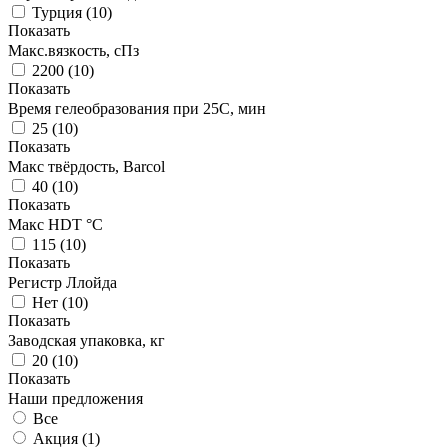
Турция
(
10
)
Показать
Макс.вязкoсть, сПз
2200
(
10
)
Показать
Время гелеобразования при 25С, мин
25
(
10
)
Показать
Макс твёрдость, Barcol
40
(
10
)
Показать
Макс HDT °С
115
(
10
)
Показать
Регистр Ллойда
Нет
(
10
)
Показать
Заводская упаковка, кг
20
(
10
)
Показать
Наши предложения
Все
Акция (
1
)