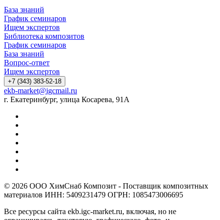
База знаний
График семинаров
Ищем экспертов
Библиотека композитов
График семинаров
База знаний
Вопрос-ответ
Ищем экспертов
+7 (343) 383-52-18
ekb-market@igcmail.ru
г. Екатеринбург, улица Косарева, 91А
© 2026 ООО ХимСнаб Композит - Поставщик композитных
материалов ИНН: 5409231479 ОГРН: 1085473006695
Все ресурсы сайта ekb.igc-market.ru, включая, но не